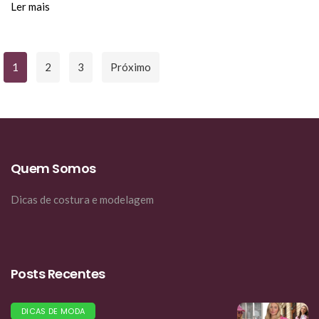
Ler mais
Paginação
1
2
3
Próximo
De
Posts
Quem Somos
Dicas de costura e modelagem
Posts Recentes
DICAS DE MODA