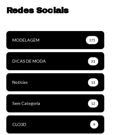
Redes Sociais
MODELAGEM
175
DICAS DE MODA
33
Notícias
13
Sem Categoria
12
CLO3D
9