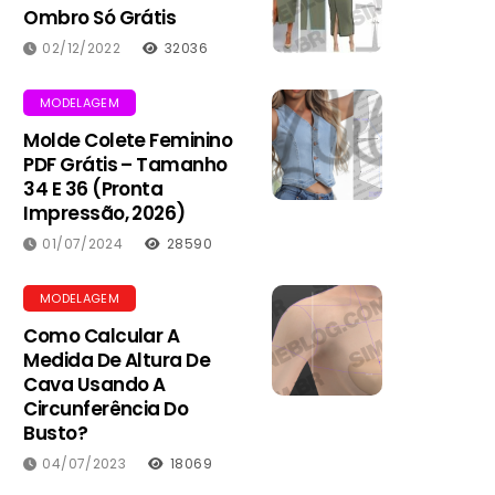
Ombro Só Grátis
02/12/2022
32036
MODELAGEM
Molde Colete Feminino
PDF Grátis – Tamanho
34 E 36 (Pronta
Impressão, 2026)
01/07/2024
28590
MODELAGEM
Como Calcular A
Medida De Altura De
Cava Usando A
Circunferência Do
Busto?
04/07/2023
18069