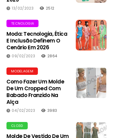
13/02/2023
2512
TECNOLOGIA
Moda: Tecnologia, Ética
E Inclusão Definem O
Cenário Em 2026
09/02/2023
2864
MODELAGEM
Como Fazer Um Molde
De Um Cropped Com
Babado Franzido Na
Alça
04/02/2023
3983
CLO3D
Molde De Vestido De Um