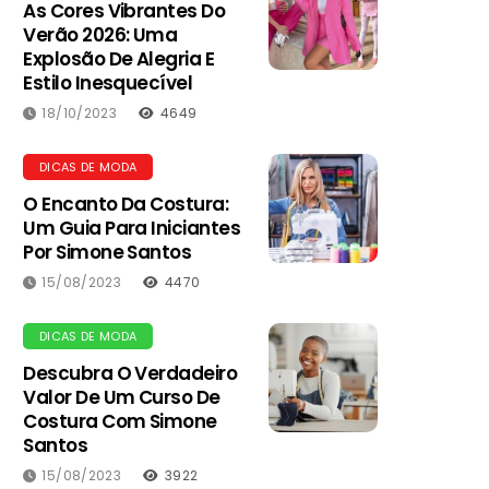
As Cores Vibrantes Do
Verão 2026: Uma
Explosão De Alegria E
Estilo Inesquecível
18/10/2023
4649
DICAS DE MODA
O Encanto Da Costura:
Um Guia Para Iniciantes
Por Simone Santos
15/08/2023
4470
DICAS DE MODA
Descubra O Verdadeiro
Valor De Um Curso De
Costura Com Simone
Santos
15/08/2023
3922