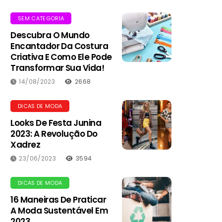
SEM CATEGORIA
Descubra O Mundo
Encantador Da Costura
Criativa E Como Ele Pode
Transformar Sua Vida!
14/08/2023
2668
DICAS DE MODA
Looks De Festa Junina
2023: A Revolução Do
Xadrez
23/06/2023
3594
DICAS DE MODA
16 Maneiras De Praticar
A Moda Sustentável Em
2023