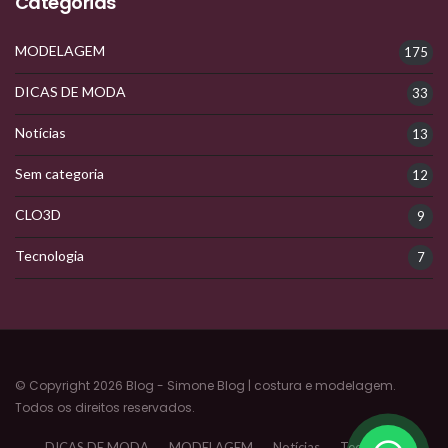
Categorias
MODELAGEM
175
DICAS DE MODA
33
Notícias
13
Sem categoria
12
CLO3D
9
Tecnologia
7
© Copyright 2026 Blog - Simone Blog | costura e modelagem.
Todos os direitos reservados.
DICAS DE MODA
MODELAGEM
Notícias
Tecnologia