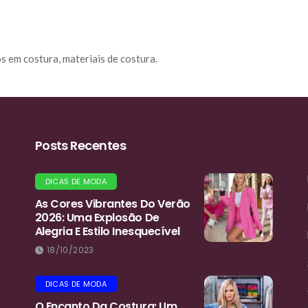
os em costura, materiais de costura.
Posts Recentes
DICAS DE MODA
As Cores Vibrantes Do Verão
2026: Uma Explosão De
Alegria E Estilo Inesquecível
18/10/2023
DICAS DE MODA
O Encanto Da Costura: Um