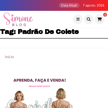
Data Atual:
7 agosto, 2026
0
Tag:
Padrão De Colete
Início