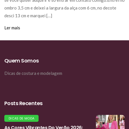
se você quiser adquirir é só entrar em contato comigo.Entrei no
ombro 3,5 cm e deixei a largura da alça com 6 cm, no decote
desci 13 cm e marquei […]
Ler mais
Quem Somos
Dicas de costura e modelagem
Posts Recentes
DICAS DE MODA
As Cores Vibrantes Do Verão 2026: