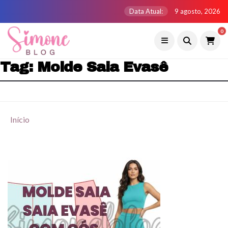
Data Atual:
9 agosto, 2026
0
Tag:
Molde Saia Evasê
Início