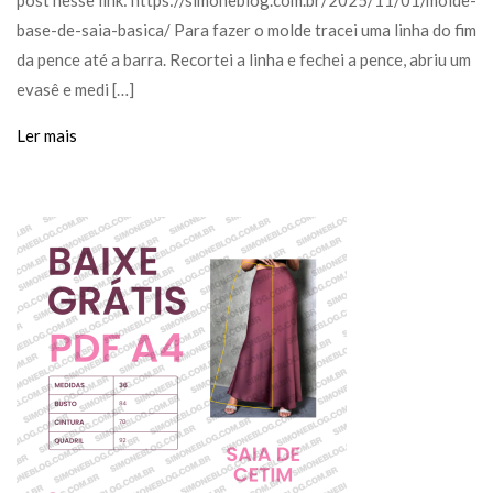
post nesse link: https://simoneblog.com.br/2025/11/01/molde-
base-de-saia-basica/ Para fazer o molde tracei uma linha do fim
da pence até a barra. Recortei a linha e fechei a pence, abriu um
evasê e medi […]
Ler mais