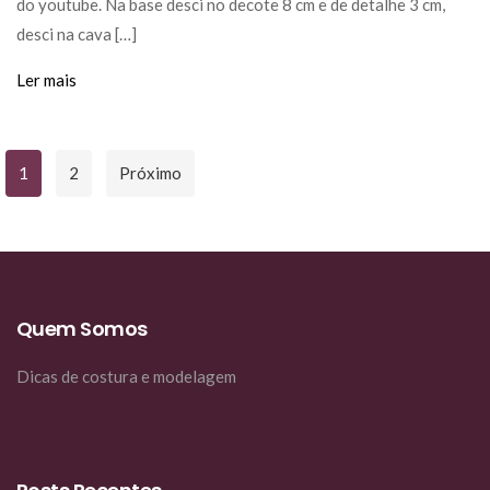
do youtube. Na base desci no decote 8 cm e de detalhe 3 cm,
desci na cava […]
Ler mais
Paginação
1
2
Próximo
De
Posts
Quem Somos
Dicas de costura e modelagem