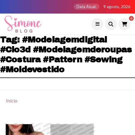
Data Atual:
9 agosto, 2026
0
Tag:
#modelagemdigital
#clo3d #modelagemderoupas
#costura #pattern #sewing
#moldevestido
Início