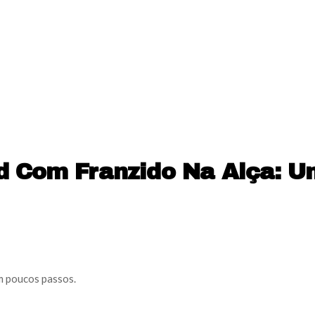
d Com Franzido Na Alça: U
m poucos passos.