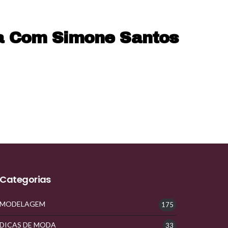
ra Com Simone Santos
Categorias
MODELAGEM
175
DICAS DE MODA
33