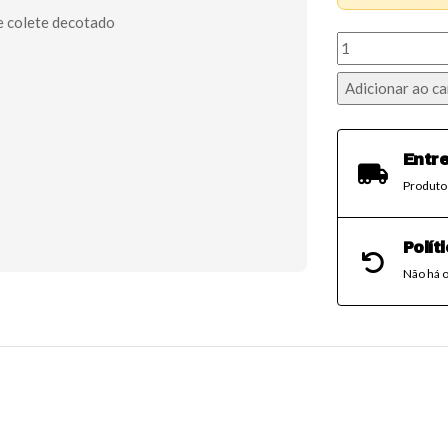
Molde
colete
Adicionar ao ca
decotado
quantidade
Entre
Produto 
Polít
Não há o