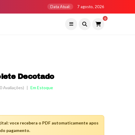
Data Atual:
7 agosto, 2026
0
lete Decotado
0 Avaliações)
|
Em Estoque
ital: voce recebera o PDF automaticamente apos
 do pagamento.