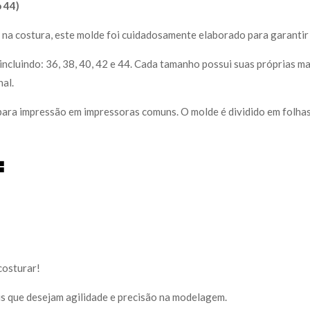
 44)
 na costura, este molde foi cuidadosamente elaborado para garantir
ncluindo: 36, 38, 40, 42 e 44. Cada tamanho possui suas próprias m
nal.
l para impressão em impressoras comuns. O molde é dividido em folh
:
costurar!
ais que desejam agilidade e precisão na modelagem.