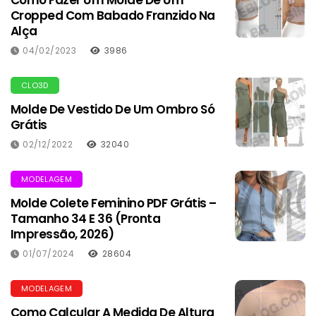
Como Fazer Um Molde De Um
Cropped Com Babado Franzido Na
Alça
04/02/2023
3986
CLO3D
Molde De Vestido De Um Ombro Só
Grátis
02/12/2022
32040
MODELAGEM
Molde Colete Feminino PDF Grátis –
Tamanho 34 E 36 (Pronta
Impressão, 2026)
01/07/2024
28604
MODELAGEM
Como Calcular A Medida De Altura